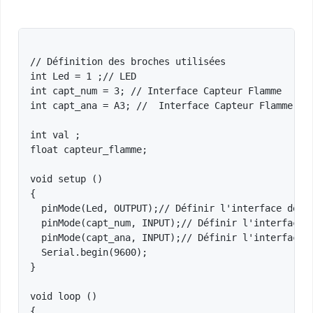
// Définition des broches utilisées

int Led = 1 ;// LED

int capt_num = 3; // Interface Capteur Flamme

int capt_ana = A3; //  Interface Capteur Flamme

int val ;

float capteur_flamme; 

void setup ()

{

  pinMode(Led, OUTPUT);// Définir l'interface de la
  pinMode(capt_num, INPUT);// Définir l'interface d
  pinMode(capt_ana, INPUT);// Définir l'interface d
  Serial.begin(9600);

}

void loop ()

{
