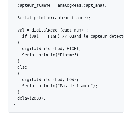
  capteur_flamme = analogRead(capt_ana);

  Serial.println(capteur_flamme);  

  val = digitalRead (capt_num) ;

    if (val == HIGH) // Quand le capteur détecte un
  {

    digitalWrite (Led, HIGH);

    Serial.println("Flamme");  

  }

  else

  {

    digitalWrite (Led, LOW);

    Serial.println("Pas de flamme");

  }

  delay(2000);
