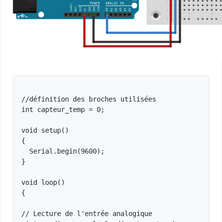
//définition des broches utilisées

int capteur_temp = 0; 

void setup()

{

  Serial.begin(9600);  

}

void loop()                   

{

// Lecture de l'entrée analogique
