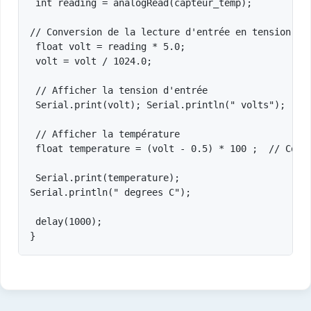
 int reading = analogRead(capteur_temp);  

// Conversion de la lecture d'entrée en tension

 float volt = reading * 5.0;

 volt = volt / 1024.0; 

 // Afficher la tension d'entrée

 Serial.print(volt); Serial.println(" volts");

 // Afficher la température

 float temperature = (volt - 0.5) * 100 ;  // Conve
 Serial.print(temperature); 

Serial.println(" degrees C");

 delay(1000);                                   
