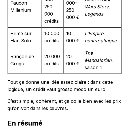
Faucon
000–
250
Wars Story
,
Millenium
250
000
Legends
000 €
crédits
Prime sur
10 000
10
L’Empire
Han Solo
crédits
000 €
contre-attaque
The
Rançon de
20 000
20
Mandalorian
,
Grogu
crédits
000 €
saison 1
Tout ça donne une idée assez claire : dans cette
logique, un crédit vaut grosso modo un euro.
C’est simple, cohérent, et ça colle bien avec les prix
qu’on voit dans les œuvres.
En résumé