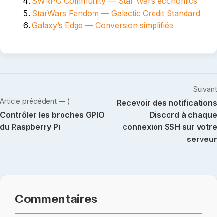
SWRPG Community — Star Wars economics
StarWars Fandom — Galactic Credit Standard
Galaxy’s Edge — Conversion simplifiée
Navigation
Suivant
Article précédent -- )
Recevoir des notifications
de
Contrôler les broches GPIO
Discord à chaque
l’article
du Raspberry Pi
connexion SSH sur votre
serveur
Commentaires