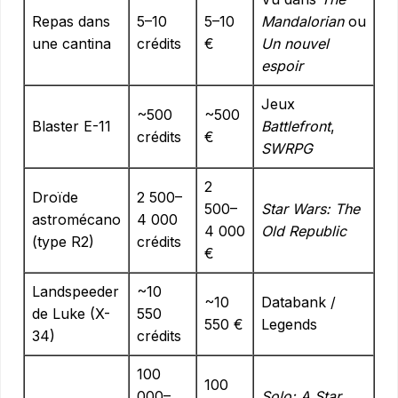
Repas dans
5–10
5–10
Mandalorian
ou
une cantina
crédits
€
Un nouvel
espoir
Jeux
~500
~500
Blaster E-11
Battlefront
,
crédits
€
SWRPG
2
Droïde
2 500–
500–
Star Wars: The
astromécano
4 000
4 000
Old Republic
(type R2)
crédits
€
Landspeeder
~10
~10
Databank /
de Luke (X-
550
550 €
Legends
34)
crédits
100
100
000–
Solo: A Star